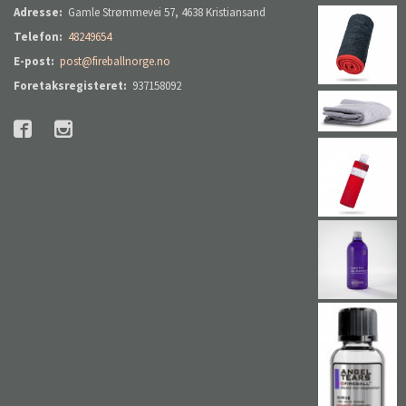
Adresse:
Gamle Strømmevei 57, 4638 Kristiansand
Telefon:
48249654
E-post:
post@fireballnorge.no
Foretaksregisteret:
937158092