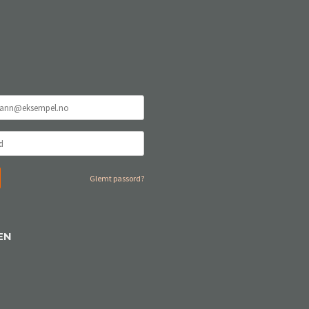
Glemt passord?
EN