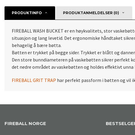
PRODUKTINFO
PRODUKTANMELDELSER (0)
FIREBALL WASH BUCKET er en høykvalitets, stor vaskebøtte f
situasjon og lang levetid.
Det ergonomiske håndtaket sikrer
behagelig å bære bøtta.
Bøtten er trykket på begge sider.
Trykket er blått og danner
Den store bunndiameteren på vaskebøtten sikrer perfekt komp
det nedre området av vaskebøtten og holdes effektivt unna b
FIREBALL GRIT TRAP
har perfekt passform i bøtten og vil i
FIREBALL NORGE
BESTSELGE