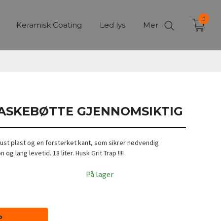
0
Keramisk Coating
Led lys
Mer
VASKEBØTTE GJENNOMSIKTIG
ust plast og en forsterket kant, som sikrer nødvendig
n og lang levetid. 18 liter. Husk Grit Trap !!!!
På lager
P