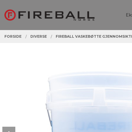
Gå
Lukk
PRODUKTER
til
Ek
innholdet
FORSIDE
DIVERSE
FIREBALL VASKEBØTTE GJENNOMSIKT
Prev