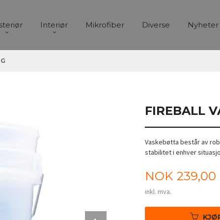
steriør
Interiør
Mikrofiber
Diverse
Nyheter
IG
FIREBALL 
Vaskebøtta består av rob
stabilitet i enhver situasjo
Pris
NOK
239,00
inkl. mva.
Next
KJØ