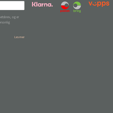
etsbrev, og er
ersonlig
Les mer