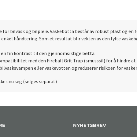
or bilvask og bilpleie.
Vaskebøtta består av robust plast og en f
 enkel håndtering.
Som et resultat blir vekten av den fylte vaske
 en fin kontrast til den gjennomsiktige bøtta.
atibilitet med den Fireball Grit Trap (smusssil) for å hindre at 
ilvasksvampen eller vaskevotten og reduserer risikoen for vasker
kke snu seg (selges separat)
RE
NYHETSBREV