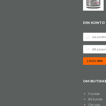
DIN KONTO
E-
POSTADRESSE
DITT
PASSORD
OM BUTIKK
Forside
Bli kunde
Om oss