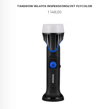
TAKENOW WL4111S INSPEKSJONSLYKT FLYCOLOR
Pris
1 149,00