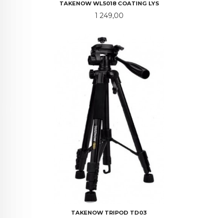
TAKENOW WL5018 COATING LYS
Pris
1 249,00
TAKENOW TRIPOD TD03