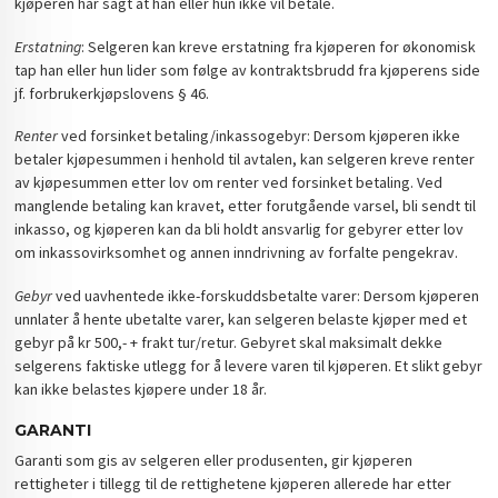
kjøperen har sagt at han eller hun ikke vil betale.
Erstatning
: Selgeren kan kreve erstatning fra kjøperen for økonomisk
tap han eller hun lider som følge av kontraktsbrudd fra kjøperens side
jf. forbrukerkjøpslovens § 46.
Renter
ved forsinket betaling/inkassogebyr: Dersom kjøperen ikke
betaler kjøpesummen i henhold til avtalen, kan selgeren kreve renter
av kjøpesummen etter lov om renter ved forsinket betaling. Ved
manglende betaling kan kravet, etter forutgående varsel, bli sendt til
inkasso, og kjøperen kan da bli holdt ansvarlig for gebyrer etter lov
om inkassovirksomhet og annen inndrivning av forfalte pengekrav.
Gebyr
ved uavhentede ikke-forskuddsbetalte varer: Dersom kjøperen
unnlater å hente ubetalte varer, kan selgeren belaste kjøper med et
gebyr på kr 500,- + frakt tur/retur. Gebyret skal maksimalt dekke
selgerens faktiske utlegg for å levere varen til kjøperen. Et slikt gebyr
kan ikke belastes kjøpere under 18 år.
GARANTI
Garanti som gis av selgeren eller produsenten, gir kjøperen
rettigheter i tillegg til de rettighetene kjøperen allerede har etter