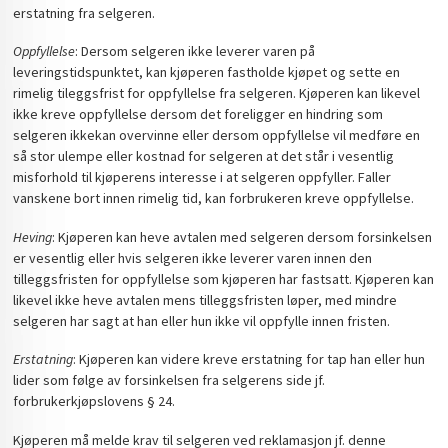
erstatning fra selgeren.
Oppfyllelse
: Dersom selgeren ikke leverer varen på
leveringstidspunktet, kan kjøperen fastholde kjøpet og sette en
rimelig tileggsfrist for oppfyllelse fra selgeren. Kjøperen kan likevel
ikke kreve oppfyllelse dersom det foreligger en hindring som
selgeren ikkekan overvinne eller dersom oppfyllelse vil medføre en
så stor ulempe eller kostnad for selgeren at det står i vesentlig
misforhold til kjøperens interesse i at selgeren oppfyller. Faller
vanskene bort innen rimelig tid, kan forbrukeren kreve oppfyllelse.
Heving
: Kjøperen kan heve avtalen med selgeren dersom forsinkelsen
er vesentlig eller hvis selgeren ikke leverer varen innen den
tilleggsfristen for oppfyllelse som kjøperen har fastsatt. Kjøperen kan
likevel ikke heve avtalen mens tilleggsfristen løper, med mindre
selgeren har sagt at han eller hun ikke vil oppfylle innen fristen.
Erstatning
: Kjøperen kan videre kreve erstatning for tap han eller hun
lider som følge av forsinkelsen fra selgerens side jf.
forbrukerkjøpslovens § 24.
Kjøperen må melde krav til selgeren ved reklamasjon jf. denne