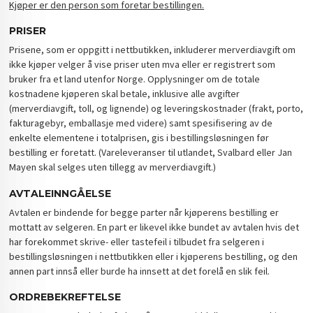
Kjøper er den person som foretar bestillingen.
PRISER
Prisene, som er oppgitt i nettbutikken, inkluderer merverdiavgift om
ikke kjøper velger å vise priser uten mva eller er registrert som
bruker fra et land utenfor Norge. Opplysninger om de totale
kostnadene kjøperen skal betale, inklusive alle avgifter
(merverdiavgift, toll, og lignende) og leveringskostnader (frakt, porto,
fakturagebyr, emballasje med videre) samt spesifisering av de
enkelte elementene i totalprisen, gis i bestillingsløsningen før
bestilling er foretatt. (Vareleveranser til utlandet, Svalbard eller Jan
Mayen skal selges uten tillegg av merverdiavgift.)
AVTALEINNGÅELSE
Avtalen er bindende for begge parter når kjøperens bestilling er
mottatt av selgeren. En part er likevel ikke bundet av avtalen hvis det
har forekommet skrive- eller tastefeil i tilbudet fra selgeren i
bestillingsløsningen i nettbutikken eller i kjøperens bestilling, og den
annen part innså eller burde ha innsett at det forelå en slik feil.
ORDREBEKREFTELSE