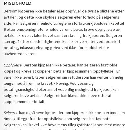
MISLIGHOLD
Dersom kjøperen ikke betaler eller oppfyller de øvrige pliktene etter
avtalen, og dette ikke skyldes selgeren eller forhold på selgerens
side, kan selgeren i henhold til reglene i forbrukerkjøpsloven kapittel
9 etter omstendighetene holde varen tilbake, kreve oppfyllelse av
avtalen, kreve avtalen hevet samt erstatning fra kjøperen. Selgeren
kan også etter omstendighetene kunne kreve renter ved forsinket
betaling, inkassogebyr og gebyr ved ikke- forskuddsbetalte
uavhentede varer.
Oppfyllelse
: Dersom kjøperen ikke betaler, kan selgeren fastholde
kjøpet og kreve at kjøperen betaler kjøpesummen (oppfyllelse). Er
varen ikke levert, taper selgeren sin rett dersom han venter urimelig
lenge med å fremme kravet. • Heving: Ved vesentlig
betalingsmislighold eller annet vesentlig mislighold fra kjøper, kan
selgeren heve avtalen. Selgeren kan likevel ikke heve etter at
kjøpesummen er betalt.
Selgeren
kan også heve kjøpet dersom kjøperen ikke betaler innen en
rimelig tilleggsfrist for oppfyllelse som selgeren har fastsatt.
Selgeren kan likevel ikke heve mens tilleggsfristen løper, med mindre