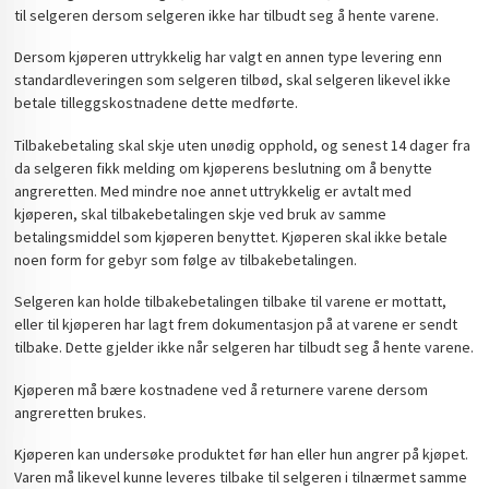
til selgeren dersom selgeren ikke har tilbudt seg å hente varene.
Dersom kjøperen uttrykkelig har valgt en annen type levering enn
standardleveringen som selgeren tilbød, skal selgeren likevel ikke
betale tilleggskostnadene dette medførte.
Tilbakebetaling skal skje uten unødig opphold, og senest 14 dager fra
da selgeren fikk melding om kjøperens beslutning om å benytte
angreretten. Med mindre noe annet uttrykkelig er avtalt med
kjøperen, skal tilbakebetalingen skje ved bruk av samme
betalingsmiddel som kjøperen benyttet. Kjøperen skal ikke betale
noen form for gebyr som følge av tilbakebetalingen.
Selgeren kan holde tilbakebetalingen tilbake til varene er mottatt,
eller til kjøperen har lagt frem dokumentasjon på at varene er sendt
tilbake. Dette gjelder ikke når selgeren har tilbudt seg å hente varene.
Kjøperen må bære kostnadene ved å returnere varene dersom
angreretten brukes.
Kjøperen kan undersøke produktet før han eller hun angrer på kjøpet.
Varen må likevel kunne leveres tilbake til selgeren i tilnærmet samme