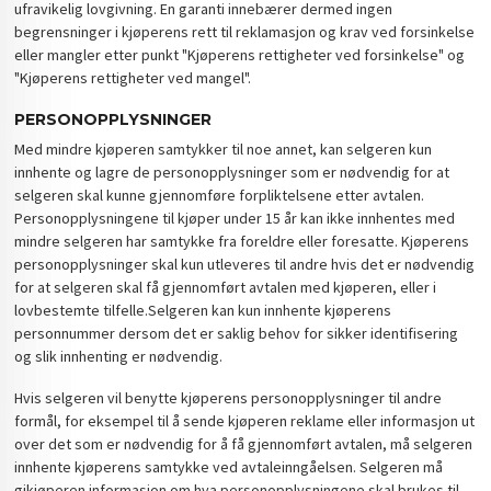
ufravikelig lovgivning. En garanti innebærer dermed ingen
begrensninger i kjøperens rett til reklamasjon og krav ved forsinkelse
eller mangler etter punkt "Kjøperens rettigheter ved forsinkelse" og
"Kjøperens rettigheter ved mangel".
PERSONOPPLYSNINGER
Med mindre kjøperen samtykker til noe annet, kan selgeren kun
innhente og lagre de personopplysninger som er nødvendig for at
selgeren skal kunne gjennomføre forpliktelsene etter avtalen.
Personopplysningene til kjøper under 15 år kan ikke innhentes med
mindre selgeren har samtykke fra foreldre eller foresatte. Kjøperens
personopplysninger skal kun utleveres til andre hvis det er nødvendig
for at selgeren skal få gjennomført avtalen med kjøperen, eller i
lovbestemte tilfelle.Selgeren kan kun innhente kjøperens
personnummer dersom det er saklig behov for sikker identifisering
og slik innhenting er nødvendig.
Hvis selgeren vil benytte kjøperens personopplysninger til andre
formål, for eksempel til å sende kjøperen reklame eller informasjon ut
over det som er nødvendig for å få gjennomført avtalen, må selgeren
innhente kjøperens samtykke ved avtaleinngåelsen. Selgeren må
gikjøperen informasjon om hva personopplysningene skal brukes til