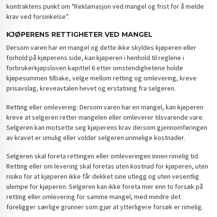
kontraktens punkt om "Reklamasjon ved mangel og frist for å melde
krav ved forsinkelse”.
KJØPERENS RETTIGHETER VED MANGEL
Dersom varen har en mangel og dette ikke skyldes kjøperen eller
forhold på kjøperens side, kan kjøperen i henhold til reglene i
forbrukerkjøpsloven kapittel 6 etter omstendighetene holde
kjøpesummen tilbake, velge mellom retting og omlevering, kreve
prisavslag, kreveavtalen hevet og erstatning fra selgeren.
Retting eller omlevering: Dersom varen har en mangel, kan kjøperen
kreve at selgeren retter mangelen eller omleverer tilsvarende vare.
Selgeren kan motsette seg kjøperens krav dersom gjennomføringen
av kravet er umulig eller volder selgeren urimelige kostnader.
Selgeren skal foreta rettingen eller omleveringen innen rimelig tid.
Retting eller om levering skal foretas uten kostnad for kjøperen, uten
risiko for at kjøperen ikke får dekket sine utlegg og uten vesentlig
ulempe for kjøperen. Selgeren kan ikke foreta mer enn to forsøk på
retting eller omlevering for samme mangel, med mindre det
foreligger særlige grunner som gjør at ytterligere forsøk er rimelig.