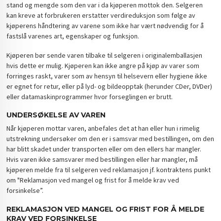
stand og mengde som den var i da kjøperen mottok den. Selgeren
kan kreve at forbrukeren erstatter verdireduksjon som følge av
kjøperens håndtering av varene som ikke har vært nødvendig for å
fastslå varenes art, egenskaper og funksjon.
Kjøperen bør sende varen tilbake til selgeren i originalemballasjen
hvis dette er mulig. Kjøperen kan ikke angre på kjøp av varer som
forringes raskt, varer som av hensyn til helsevern eller hygiene ikke
er egnet for retur, eller på lyd- og bildeopptak (herunder CDer, DVDer)
eller datamaskinprogrammer hvor forseglingen er brutt.
UNDERSØKELSE AV VAREN
Når kjøperen mottar varen, anbefales det at han eller hun i rimelig
utstrekning undersøker om den er i samsvar med bestillingen, om den
har blitt skadet under transporten eller om den ellers har mangler.
Hvis varen ikke samsvarer med bestillingen eller har mangler, må
kjøperen melde fra til selgeren ved reklamasjon jf. kontraktens punkt
om "Reklamasjon ved mangel og frist for å melde krav ved
forsinkelse”.
REKLAMASJON VED MANGEL OG FRIST FOR Å MELDE
KRAV VED FORSINKELSE