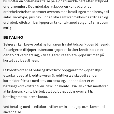
Du mottar en ordrebekreftelse på e-post umiddelbart etter at kjøpet
er gjennomført. Det anbefales at kjøperen kontrollerer at
ordrebekreftelsen stemmer overens med bestillingen med hensyn til
antall, varetype, pris osv. Er det ikke samsvar mellom bestillingen og
ordrebekreftelsen, bør kjøperen ta kontakt med selger så snart som
mulig.
BETALING
Selgeren kan kreve betaling for varen fra det tidspunkt den blir sendt
fra selgeren til kjøperen.Dersom kjøperen bruker kredittkort eller
debetkort ved betaling, kan selgeren reservere kjøpesummen på
kortet ved bestillingen.
Et kredittkort er et betalingskort hvor oppgjøret for kjøpet skjer i
etterkant ved at kredittgiveren (kredittkortselskapet) sender
kortholder faktura med krav om betaling. Et debetkort er et
betalingskort knyttet til en innskuddskonto. Bruk av kortet medfører
at brukerens konto blir belastet og beløpet blir overført til
betalingsmottakerens konto.
Ved betaling med kredittkort, vil lov om kredittkjøp m.m. komme til
anvendelse.