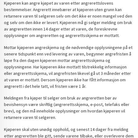
Kjøperen kan angre kjøpet av varen etter angrerettslovens
bestemmelser. Angrerett innebærer at kjøperen uten grunn kan
returnere varen til selgeren selv om det ikke er noen mangel ved den
og selv om den ikke er levert. Kjøperen må gi selger melding om bruk
av angreretten innen 14 dager etter at varen, de foreskrevne
opplysninger om angreretten og angrerettsskjema er mottatt.
Mottar kjøperen angreskjema og de nødvendige opplysningene på et
senere tidspunkt enn ved levering av varen, begynner angrefristen å
løpe fra den dagen kjøperen mottar angrerettsskjema og
opplysningene. Har kjøperen ikke mottatt tilstrekkelig informasjon
eller angrerettsskjema, vil angrefristen likevel gå ut 3 måneder etter
at varen er mottatt. Dersom kjøperen ikke har fått informasjon om
angrerett i det hele tatt, vil fristen være 1 år.
Meldingen fra kjøper til selger om bruk av angreretten bør av
bevishensyn være skriftlig (angrerettsskjema, e-post, telefaks eller
brev), og den må inneholde opplysninger om hvordan kjøperen vil
returnere varen til selgeren.
Kjøperen skal uten unødig opphold, og senest 14 dager fra melding
etter angreretten ble gitt, sende varene tilbake, eller overlevere dem