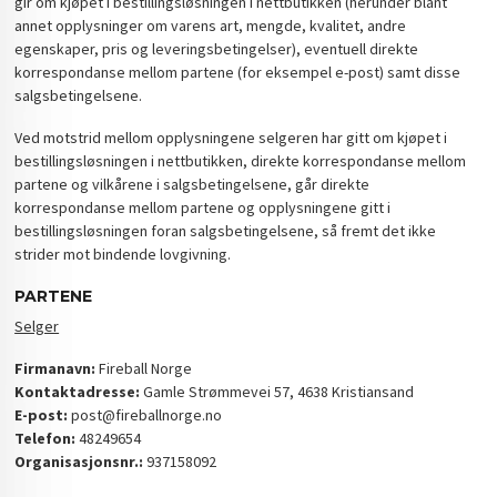
gir om kjøpet i bestillingsløsningen i nettbutikken (herunder blant
annet opplysninger om varens art, mengde, kvalitet, andre
egenskaper, pris og leveringsbetingelser), eventuell direkte
korrespondanse mellom partene (for eksempel e-post) samt disse
salgsbetingelsene.
Ved motstrid mellom opplysningene selgeren har gitt om kjøpet i
bestillingsløsningen i nettbutikken, direkte korrespondanse mellom
partene og vilkårene i salgsbetingelsene, går direkte
korrespondanse mellom partene og opplysningene gitt i
bestillingsløsningen foran salgsbetingelsene, så fremt det ikke
strider mot bindende lovgivning.
PARTENE
Selger
Firmanavn:
Fireball Norge
Kontaktadresse:
Gamle Strømmevei 57, 4638 Kristiansand
E-post:
post@fireballnorge.no
Telefon:
48249654
Organisasjonsnr.:
937158092