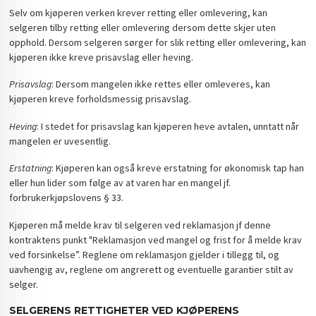
Selv om kjøperen verken krever retting eller omlevering, kan
selgeren tilby retting eller omlevering dersom dette skjer uten
opphold. Dersom selgeren sørger for slik retting eller omlevering, kan
kjøperen ikke kreve prisavslag eller heving.
Prisavslag
: Dersom mangelen ikke rettes eller omleveres, kan
kjøperen kreve forholdsmessig prisavslag.
Heving
: I stedet for prisavslag kan kjøperen heve avtalen, unntatt når
mangelen er uvesentlig.
Erstatning
: Kjøperen kan også kreve erstatning for økonomisk tap han
eller hun lider som følge av at varen har en mangel jf.
forbrukerkjøpslovens § 33.
Kjøperen må melde krav til selgeren ved reklamasjon jf denne
kontraktens punkt "Reklamasjon ved mangel og frist for å melde krav
ved forsinkelse”. Reglene om reklamasjon gjelder i tillegg til, og
uavhengig av, reglene om angrerett og eventuelle garantier stilt av
selger.
SELGERENS RETTIGHETER VED KJØPERENS