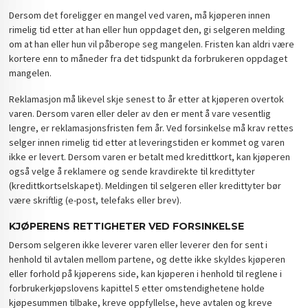
Dersom det foreligger en mangel ved varen, må kjøperen innen
rimelig tid etter at han eller hun oppdaget den, gi selgeren melding
om at han eller hun vil påberope seg mangelen. Fristen kan aldri være
kortere enn to måneder fra det tidspunkt da forbrukeren oppdaget
mangelen.
Reklamasjon må likevel skje senest to år etter at kjøperen overtok
varen. Dersom varen eller deler av den er ment å vare vesentlig
lengre, er reklamasjonsfristen fem år. Ved forsinkelse må krav rettes
selger innen rimelig tid etter at leveringstiden er kommet og varen
ikke er levert. Dersom varen er betalt med kredittkort, kan kjøperen
også velge å reklamere og sende kravdirekte til kredittyter
(kredittkortselskapet). Meldingen til selgeren eller kredittyter bør
være skriftlig (e-post, telefaks eller brev).
KJØPERENS RETTIGHETER VED FORSINKELSE
Dersom selgeren ikke leverer varen eller leverer den for sent i
henhold til avtalen mellom partene, og dette ikke skyldes kjøperen
eller forhold på kjøperens side, kan kjøperen i henhold til reglene i
forbrukerkjøpslovens kapittel 5 etter omstendighetene holde
kjøpesummen tilbake, kreve oppfyllelse, heve avtalen og kreve