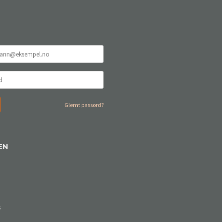
Glemt passord?
EN
s