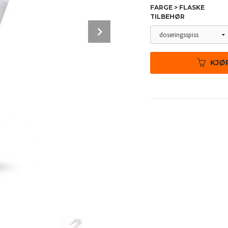
FARGE > FLASKE
TILBEHØR
Next
KJØ