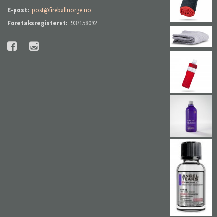
E-post:
post@fireballnorge.no
Foretaksregisteret:
937158092