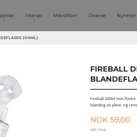
steriør
Interiør
Mikrofiber
Diverse
Nyheter
NDEFLASKE 200ML)
FIREBALL D
BLANDEFLA
Fireball 200ml tom flaske
blanding av pleie- og ren
Pris
NOK
59,00
inkl. mva.