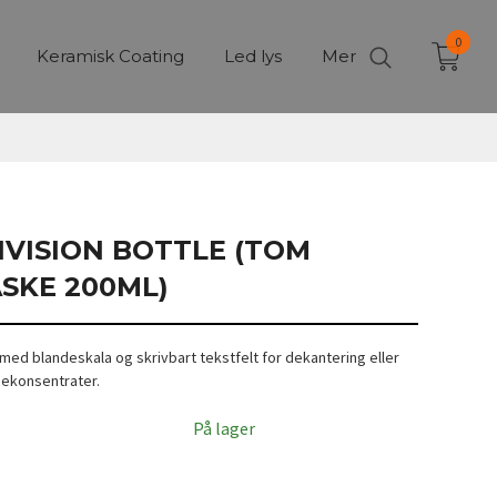
0
Keramisk Coating
Led lys
Mer
IVISION BOTTLE (TOM
SKE 200ML)
 med blandeskala og skrivbart tekstfelt for dekantering eller
sekonsentrater.
På lager