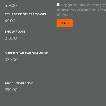
Jeg godtar at dere sender meg nyh
419,00
innforstått med vilkårene for bruk av p
ECLIPSE EDGELESS TOWEL
informasjon
49,00
SNOW FOAM
219,00
SUPER STAR CAR SHAMPOO
339,00
ANGEL TEARS 35ML
699,00