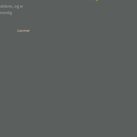
etsbrev, og er
ersonlig
Les mer