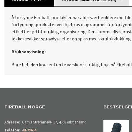
Å fortynne Fireball-produkter har aldri vært enklere med den
fortynningsprodukter ved hjelp av diagrammet for fortynnin
etikett er gitt for riktig organisering. Den tomme divisjon
lekkasjesikker spraydyse eller en spiss med skrulokklukkin
Bruksanvisning:
Bare hell den konsentrerte væsken til riktig linje på Firebal
FIREBALL NORGE
BESTSELGE
Adresse:
Gamle Strømmevei 57, 4638 Kristiansand
Telefon:
48249654