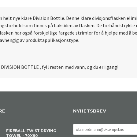
 helt nye klare Division Bottle. Denne klare divisjonsflasken eli
gsforhold som finnes på baksiden av flasken. De forhåndstrykte m
sflasken har også forskjellige fargede strimler for å hjelpe med 
g avhengig av produktapplikasjonstype.
l DIVISION BOTTLE , fyll resten med vann, og du er i gang!
RE
NYHETSBREV
FIREBALL TWIST DRYING
TOWEL - 70X90