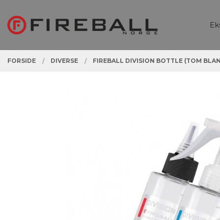
Gå
Lukk
PRODUKTER
til
Ek
innholdet
FORSIDE
DIVERSE
FIREBALL DIVISION BOTTLE (TOM BLA