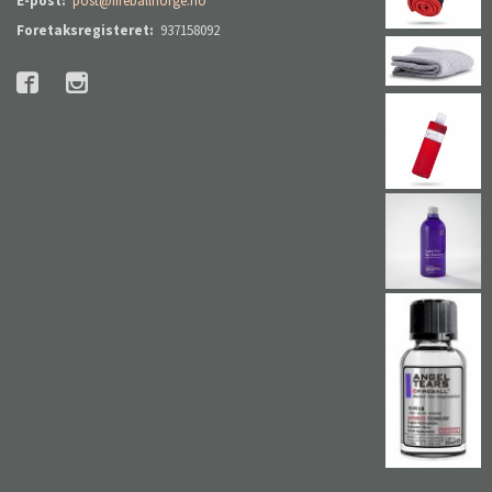
E-post:
post@fireballnorge.no
Foretaksregisteret:
937158092