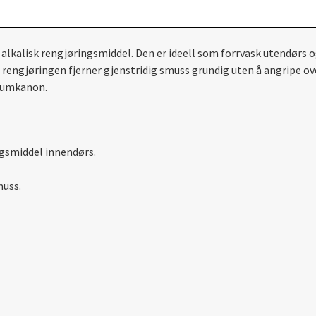
g alkalisk rengjøringsmiddel. Den er ideell som forrvask utendørs
ge rengjøringen fjerner gjenstridig smuss grundig uten å angripe ov
skumkanon.
gsmiddel innendørs.
muss.