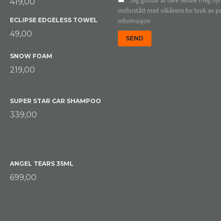
Jeg godtar at dere sender meg nyh
419,00
innforstått med vilkårene for bruk av p
ECLIPSE EDGELESS TOWEL
informasjon
49,00
SNOW FOAM
219,00
SUPER STAR CAR SHAMPOO
339,00
ANGEL TEARS 35ML
699,00