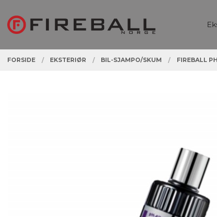
Gå
Lukk
PRODUKTER
til
Ek
innholdet
FORSIDE
EKSTERIØR
BIL-SJAMPO/SKUM
FIREBALL P