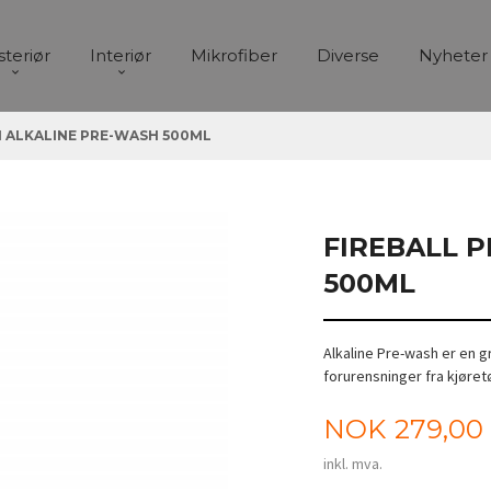
steriør
Interiør
Mikrofiber
Diverse
Nyheter
H ALKALINE PRE-WASH 500ML
FIREBALL 
500ML
Alkaline Pre-wash er en g
forurensninger fra kjøret
Pris
NOK
279,00
inkl. mva.