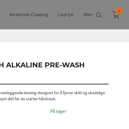
0
Keramisk Coating
Led lys
Mer
PH ALKALINE PRE-WASH
runnleggende løsning designet for å fjerne skitt og skadelige
øyet ditt før du starter håndvask.
På lager