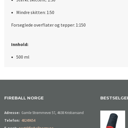
Mindre skitten: 1:50
Forseglede overflater og tepper: 1:150
Innhold:
500 ml
FIREBALL NORGE
BESTSELGE
Adresse:
Gamle Strømmevei 57, 4638 Kristiansand
Telefon:
48249654