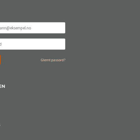
Glemt passord?
EN
s