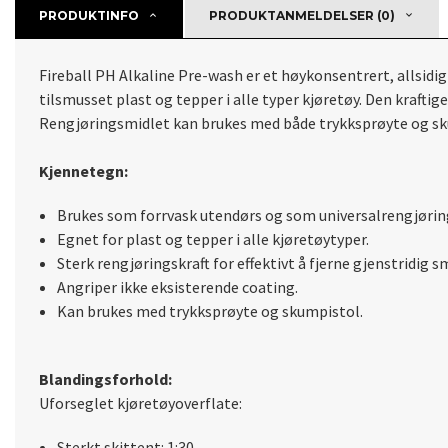
PRODUKTINFO
PRODUKTANMELDELSER (0)
Fireball PH Alkaline Pre-wash er et høykonsentrert, allsidi
tilsmusset plast og tepper i alle typer kjøretøy. Den krafti
Rengjøringsmidlet kan brukes med både trykksprøyte og 
Kjennetegn:
Brukes som forrvask utendørs og som universalrengjørin
Egnet for plast og tepper i alle kjøretøytyper.
Sterk rengjøringskraft for effektivt å fjerne gjenstridig s
Angriper ikke eksisterende coating.
Kan brukes med trykksprøyte og skumpistol.
Blandingsforhold:
Uforseglet kjøretøyoverflate:
Sterkt skittent: 1:30