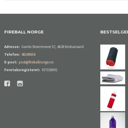
FIREBALL NORGE
BESTSELGE
Adresse:
Gamle Strømmevei 57, 4638 Kristiansand
Telefon:
48249654
E-post:
post@fireballnorge.no
Foretaksregisteret:
937158092