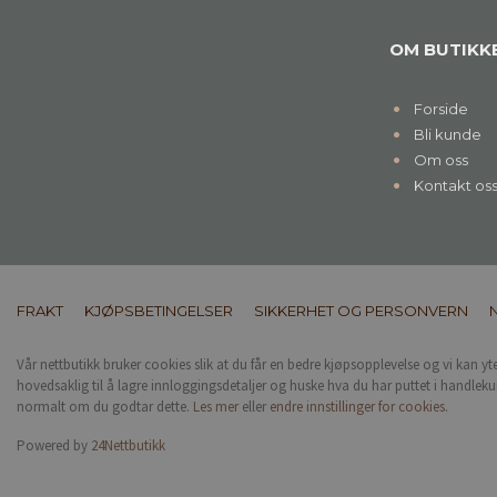
OM BUTIKK
Forside
Bli kunde
Om oss
Kontakt os
FRAKT
KJØPSBETINGELSER
SIKKERHET OG PERSONVERN
Vår nettbutikk bruker cookies slik at du får en bedre kjøpsopplevelse og vi kan yt
hovedsaklig til å lagre innloggingsdetaljer og huske hva du har puttet i handleku
normalt om du godtar dette.
Les mer
eller
endre innstillinger for cookies.
Powered by
24Nettbutikk