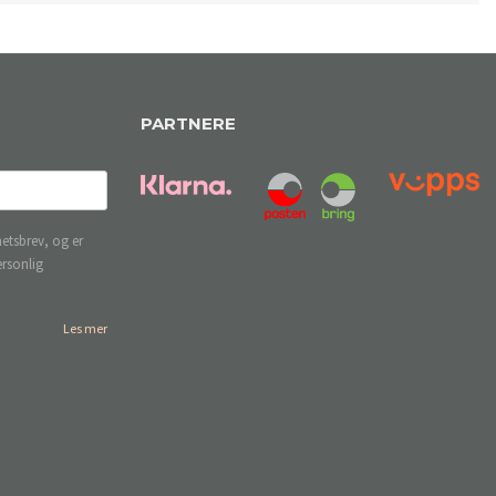
PARTNERE
etsbrev, og er
ersonlig
Les mer