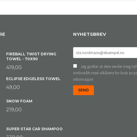
RE
NYHETSBREV
FIREBALL TWIST DRYING
TOWEL - 70X90
Jeg godtar at dere sender meg nyh
419,00
innforstått med vilkårene for bruk av p
ECLIPSE EDGELESS TOWEL
informasjon
49,00
SNOW FOAM
219,00
SUPER STAR CAR SHAMPOO