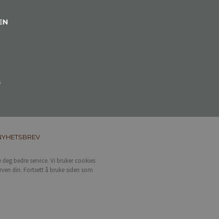
EN
s
NYHETSBREV
e deg bedre service. Vi bruker cookies
rven din. Fortsett å bruke siden som