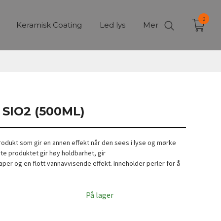
0
Keramisk Coating
Led lys
Mer
 SIO2 (500ML)
odukt som gir en annen effekt når den sees i lyse og mørke
te produktet gir høy holdbarhet, gir
er og en flott vannavvisende effekt. Inneholder perler for å
På lager