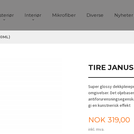
steriør
Interiør
Mikrofiber
Diverse
Nyheter
00ML)
TIRE JANUS
Super glossy dekkpleiepr
omgivelser. Det oljebaser
antiforurensningsegenskap
gi en kunstnerisk effekt
Pris
NOK
319,00
inkl. mva.