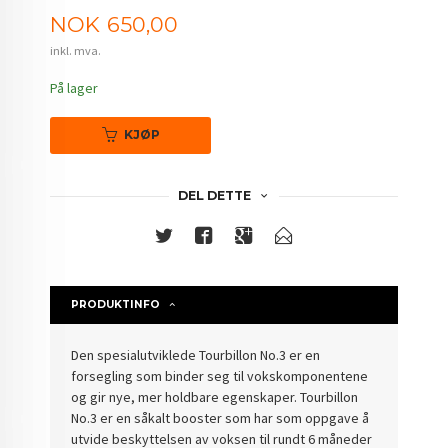
Pris
NOK
650,00
inkl. mva.
På lager
KJØP
DEL DETTE
PRODUKTINFO
Den spesialutviklede Tourbillon No.3 er en
forsegling som binder seg til vokskomponentene
og gir nye, mer holdbare egenskaper. Tourbillon
No.3 er en såkalt booster som har som oppgave å
utvide beskyttelsen av voksen til rundt 6 måneder