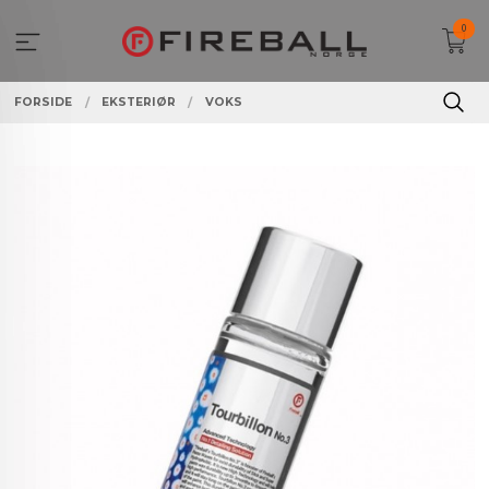
Gå
0
til
innholdet
FORSIDE
EKSTERIØR
VOKS