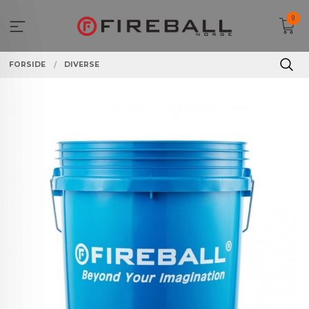
Gå
0
til
innholdet
FORSIDE
DIVERSE