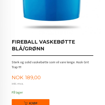
FIREBALL VASKEBØTTE
BLÅ/GRØNN
Sterk og solid vaskebøtte som vil vare lenge. Husk Grit
Trap !!!!
Pris
NOK
189,00
inkl. mva.
På lager
KJØP